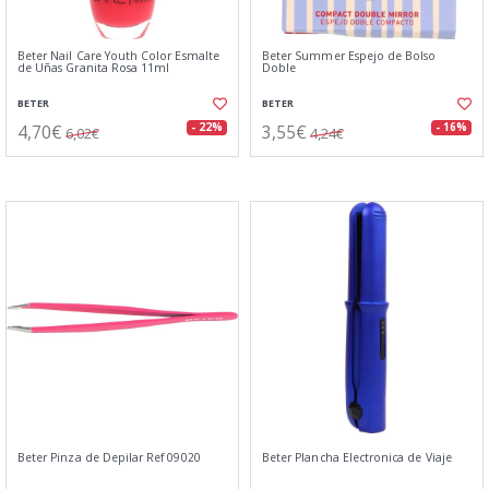
Beter Nail Care Youth Color Esmalte
Beter Summer Espejo de Bolso
de Uñas Granita Rosa 11ml
Doble
BETER
BETER
4,70€
3,55€
- 22%
- 16%
6,02€
4,24€
Beter Pinza de Depilar Ref 09020
Beter Plancha Electronica de Viaje