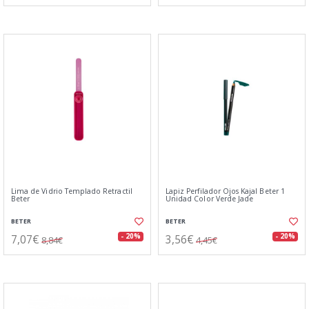
Lima de Vidrio Templado Retractil
Lapiz Perfilador Ojos Kajal Beter 1
Beter
Unidad Color Verde Jade
BETER
BETER
7,07€
3,56€
- 20%
- 20%
8,84€
4,45€