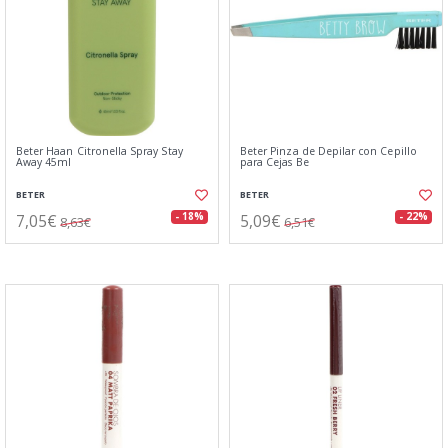
Beter Haan Citronella Spray Stay
Beter Pinza de Depilar con Cepillo
Away 45ml
para Cejas Be
BETER
BETER
7,05€
5,09€
- 18%
- 22%
8,63€
6,51€