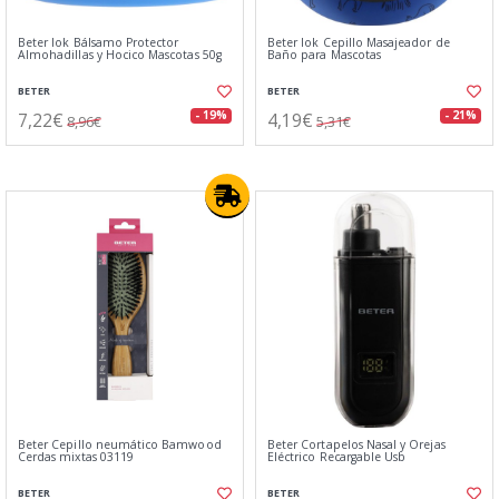
Beter Iok Bálsamo Protector
Beter Iok Cepillo Masajeador de
Almohadillas y Hocico Mascotas 50g
Baño para Mascotas
BETER
BETER
7,22€
4,19€
- 19%
- 21%
8,96€
5,31€
Beter Cepillo neumático Bamwood
Beter Cortapelos Nasal y Orejas
Cerdas mixtas 03119
Eléctrico Recargable Usb
BETER
BETER