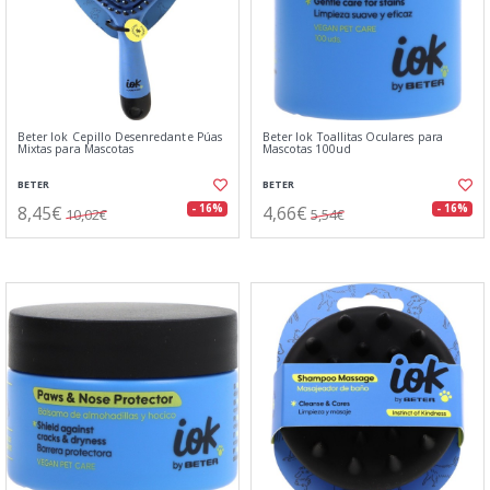
Beter Iok Cepillo Desenredante Púas
Beter Iok Toallitas Oculares para
Mixtas para Mascotas
Mascotas 100ud
BETER
BETER
8,45€
4,66€
- 16%
- 16%
10,02€
5,54€