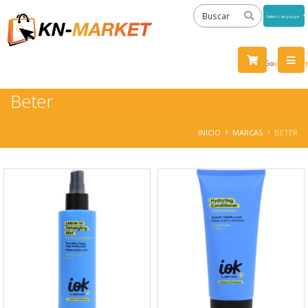
Powered
by
Tra
Beter
INICIO
MARCAS
BETER