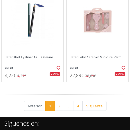
Beter Khol Eyeliner Azul Oceano
Beter Baby Care Set Minicure Perro
BETER
BETER
4,22€
22,89€
- 20%
- 20%
5,27€
28,63€
Anterior
1
2
3
4
Siguiente
Síguenos en: