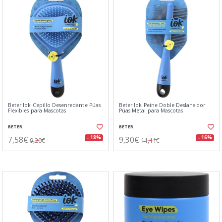
Beter Iok Cepillo Desenredante Púas
Beter Iok Peine Doble Deslanador
Flexibles para Mascotas
Púas Metal para Mascotas
BETER
BETER
7,58€
9,30€
- 18%
- 16%
9,20€
11,11€