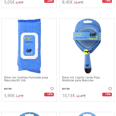
5,05€
8,45€
- 22%
- 19%
6,45€
10,41€
Beter Iok Toallitas Húmedas para
Beter Iok Cepillo Carda Púas
Mascotas 80 Uds
Metálicas para Mascotas
BETER
BETER
5,90€
10,13€
- 18%
- 19%
7,21€
12,47€