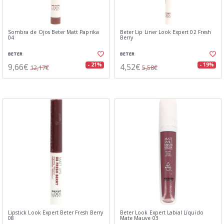
Sombra de Ojos Beter Matt Paprika
Beter Lip Liner Look Expert 02 Fresh
04
Berry
BETER
BETER
9,66€
4,52€
- 21%
- 19%
12,17€
5,58€
Lipstick Look Expert Beter Fresh Berry
Beter Look Expert Labial Líquido
08
Mate Mauve 03