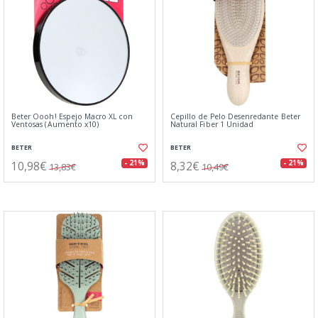
Beter Oooh! Espejo Macro XL con
Cepillo de Pelo Desenredante Beter
Ventosas (Aumento x10)
Natural Fiber 1 Unidad
BETER
BETER
10,98€
8,32€
- 21%
- 21%
13,83€
10,49€