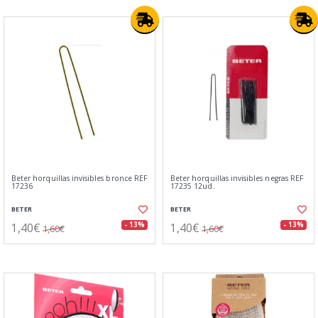
Beter horquillas invisibles bronce REF
Beter horquillas invisibles negras REF
17236
17235 12ud.
BETER
BETER
1,40€
1,40€
- 13%
- 13%
1,60€
1,60€