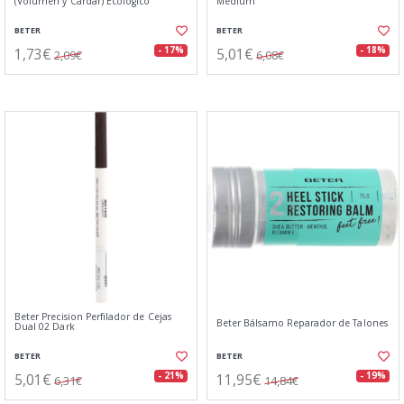
(Volumen y Cardar) Ecológico
Medium
BETER
BETER
1,73€
5,01€
- 17%
- 18%
2,09€
6,08€
Beter Precision Perfilador de Cejas
Beter Bálsamo Reparador de Talones
Dual 02 Dark
BETER
BETER
5,01€
11,95€
- 21%
- 19%
6,31€
14,84€