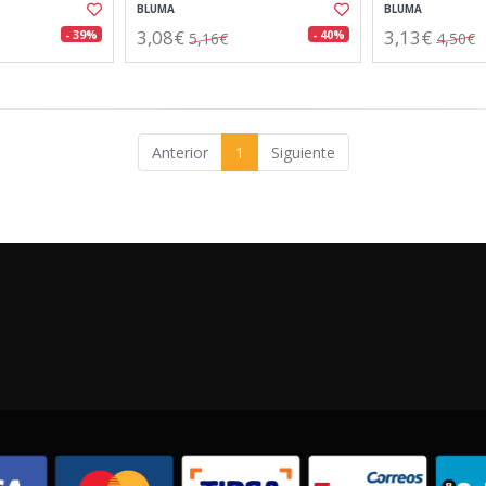
BLUMA
BLUMA
3,08€
3,13€
- 39%
- 40%
5,16€
4,50€
Anterior
1
Siguiente