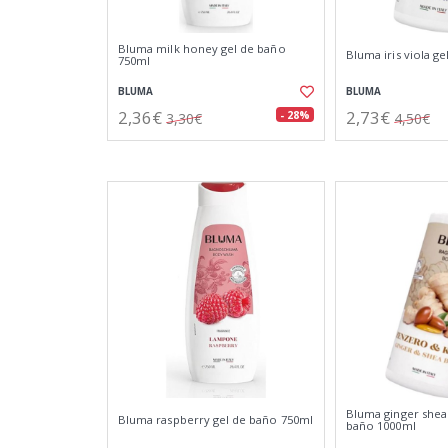
Bluma milk honey gel de baño
Bluma iris viola g
750ml
BLUMA
BLUMA
2,36€
2,73€
- 28%
3,30€
4,50€
Bluma ginger shea 
Bluma raspberry gel de baño 750ml
baño 1000ml