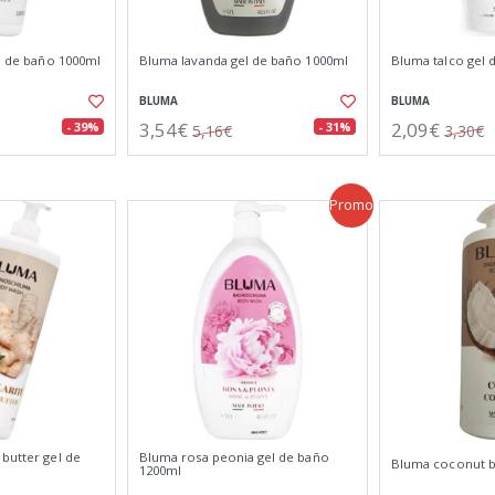
el de baño 1000ml
Bluma lavanda gel de baño 1000ml
Bluma talco gel 
BLUMA
BLUMA
3,54€
2,09€
- 39%
- 31%
5,16€
3,30€
Promo
butter gel de
Bluma rosa peonia gel de baño
Bluma coconut b
1200ml