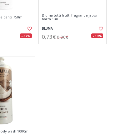
Bluma tutti frutti fragrance jabon
de baño 750ml
barra 1un
BLUMA
0,73€
- 37%
- 19%
0,90€
ody wash 1000ml