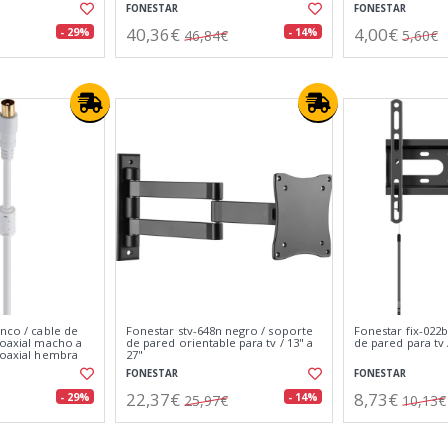
1,5 metros
FONESTAR
FONESTAR
40,36€
4,00€
- 29%
- 14%
46,84€
5,60€
anco / cable de
Fonestar stv-648n negro / soporte
Fonestar fix-022
coaxial macho a
de pared orientable para tv / 13" a
de pared para tv 
coaxial hembra
27"
FONESTAR
FONESTAR
22,37€
8,73€
- 29%
- 14%
25,97€
10,13€