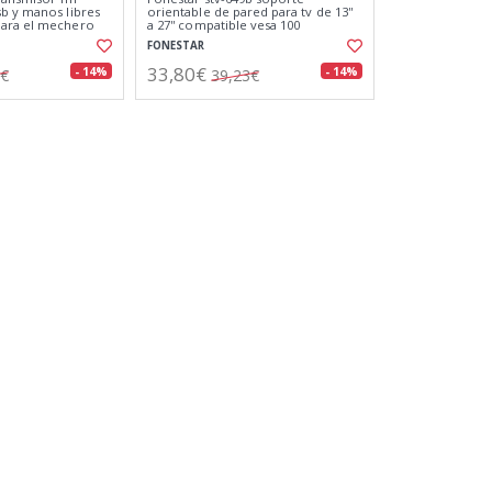
b y manos libres
orientable de pared para tv de 13''
ara el mechero
a 27'' compatible vesa 100
FONESTAR
33,80€
- 14%
- 14%
7€
39,23€