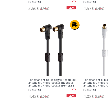
FONESTAR
FONESTAR
3,56€
4,57€
- 29%
4,98€
6,40€
Fonestar ant-ne-3a negro / cable de
Fonestar ant-bl bl
antena tv / vídeo coaxial macho a
antena tv / vídeo 
antena tv / vídeo coaxial hembra 3
antena tv / vídeo 
metros
1,5 metros
FONESTAR
FONESTAR
4,43€
4,02€
- 29%
6,20€
5,63€