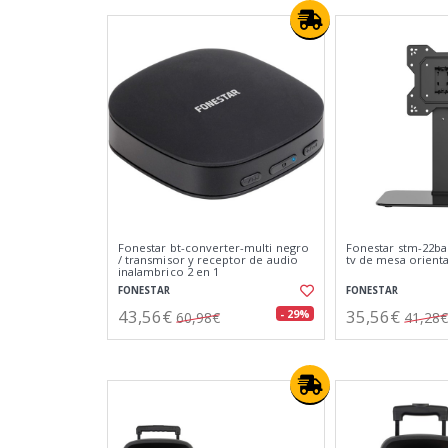
Fonestar bt-converter-multi negro
Fonestar stm-22ba
/ transmisor y receptor de audio
tv de mesa orienta
inalambrico 2 en 1
FONESTAR
FONESTAR
43,56€
35,56€
- 29%
60,98€
41,28€