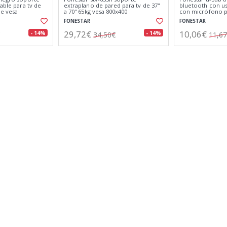
table para tv de
extraplano de pared para tv de 37''
bluetooth con us
le vesa
a 70'' 65kg vesa 800x400
con micrófono p
del coche
FONESTAR
FONESTAR
29,72€
10,06€
- 14%
- 14%
34,50€
11,6