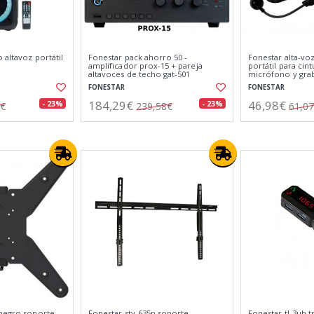
 altavoz portátil
Fonestar pack ahorro 50 -
Fonestar alta-vo
amplificador prox-15 + pareja
portátil para cin
altavoces de techo gat-501
micrófono y gra
usb/microsd/mp
FONESTAR
FONESTAR
184,29€
46,98€
- 23%
- 23%
2€
239,58€
61,0
 negro soporte
Fonestar stv-635n soporte
Fonestar tl-3ub 