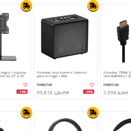
 negro / soporte
Fonestar soul home n / altavoz
Fonestar 7904k-3 
ble de 23" a 55"
para el hogar / 80w
uhd 4k@60hz / 30
FONESTAR
FONESTAR
99,81€
5,99€
- 14%
- 23%
129,75€
8,39€