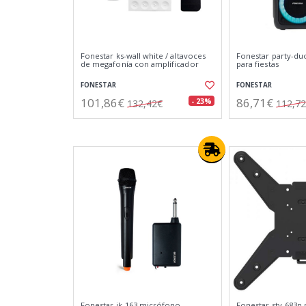
Fonestar ks-wall white / altavoces
Fonestar party-duo
de megafonía con amplificador
para fiestas
FONESTAR
FONESTAR
101,86€
86,71€
- 23%
132,42€
112,7
Fonestar ik-163 micrófono
Fonestar stv-683n