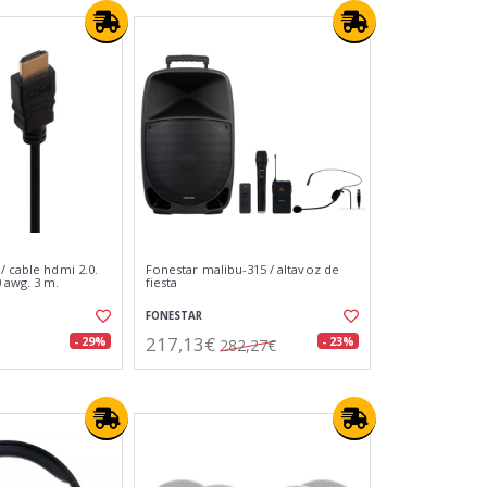
/ cable hdmi 2.0.
Fonestar malibu-315 / altavoz de
 awg. 3 m.
fiesta
FONESTAR
217,13€
- 29%
- 23%
282,27€