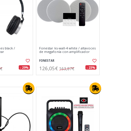
es black /
Fonestar ks-wall-4 white / altavoces
ear
de megafonía con amplificador
FONESTAR
126,05€
- 29%
- 23%
0€
163,87€