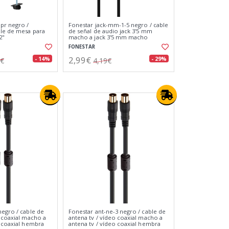
pr negro /
Fonestar jack-mm-1-5 negro / cable
le de mesa para
de señal de audio jack 3'5 mm
2"
macho a jack 3'5 mm macho
FONESTAR
2,99€
- 14%
- 29%
0€
4,19€
negro / cable de
Fonestar ant-ne-3 negro / cable de
o coaxial macho a
antena tv / vídeo coaxial macho a
o coaxial hembra
antena tv / vídeo coaxial hembra