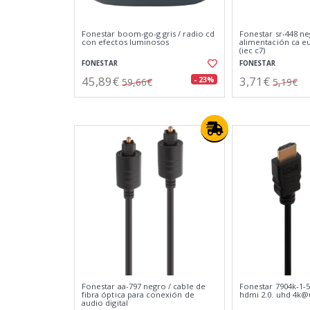
Fonestar boom-go-g gris / radio cd
Fonestar sr-448 ne
con efectos luminosos
alimentación ca eu
(iec c7)
FONESTAR
FONESTAR
45,89€
3,71€
- 23%
59,66€
5,19€
Fonestar aa-797 negro / cable de
Fonestar 7904k-1-5
fibra óptica para conexión de
hdmi 2.0. uhd 4k@
audio digital