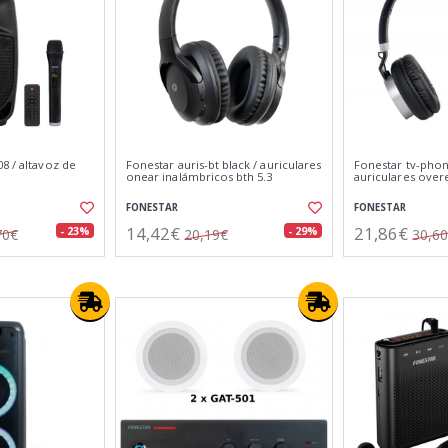
8 / altavoz de
Fonestar auris-bt black / auriculares
Fonestar tv-phon
onear inalámbricos bth 5.3
auriculares over
FONESTAR
FONESTAR
14,42€
21,86€
- 23%
- 29%
70€
20,19€
30,6