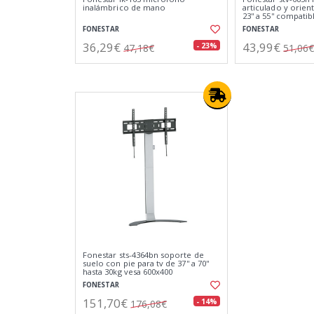
inalámbrico de mano
articulado y orien
23'' a 55'' compatib
FONESTAR
FONESTAR
36,29€
43,99€
- 23%
47,18€
51,06€
Fonestar sts-4364bn soporte de
suelo con pie para tv de 37'' a 70''
hasta 30kg vesa 600x400
FONESTAR
151,70€
- 14%
176,08€