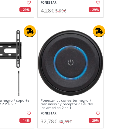
FONESTAR
4,28€
- 29%
- 29%
5,99€
ba negro / soporte
Fonestar bt-converter negro /
/ 23" a 55"
transmisor y receptor de audio
inalambrico 2 en 1
FONESTAR
32,78€
- 14%
- 29%
45,89€