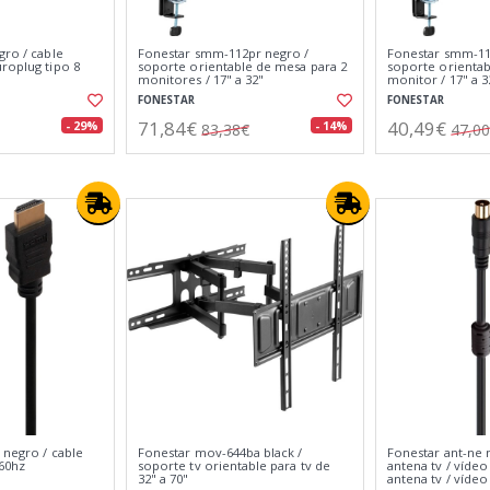
gro / cable
Fonestar smm-112pr negro /
Fonestar smm-11
roplug tipo 8
soporte orientable de mesa para 2
soporte orientab
monitores / 17" a 32"
monitor / 17" a 3
FONESTAR
FONESTAR
71,84€
40,49€
- 29%
- 14%
83,38€
47,0
 negro / cable
Fonestar mov-644ba black /
Fonestar ant-ne 
60hz
soporte tv orientable para tv de
antena tv / víde
32" a 70"
antena tv / víde