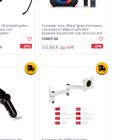
z-30 amplificador
Fonestar box-35led ''gran hermano:
tura con
revolution'' altavoz portátil
bador
karaoke bluetooth usb sd luces led
3
FONESTAR
50,86€
- 23%
- 23%
7€
66,12€
transmisor fm
Fonestar stv-649b soporte