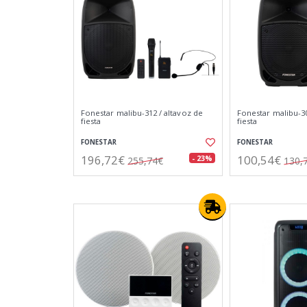
Fonestar malibu-312 / altavoz de
Fonestar malibu-30
fiesta
fiesta
FONESTAR
FONESTAR
196,72€
100,54€
- 23%
255,74€
130,