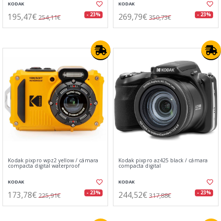
KODAK
KODAK
195,47€
269,79€
- 23%
- 23%
254,11€
350,73€
Kodak pixpro wpz2 yellow / cámara
Kodak pixpro az425 black / cámara
compacta digital waterproof
compacta digital
KODAK
KODAK
173,78€
244,52€
- 23%
- 23%
225,91€
317,88€