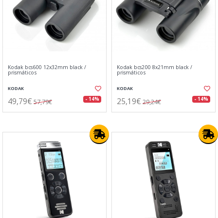
Kodak bcs600 12x32mm black /
Kodak bcs200 8x21mm black /
prismáticos
prismáticos
KODAK
KODAK
49,79€
25,19€
- 14%
- 14%
57,79€
29,24€