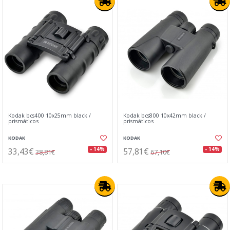
Kodak bcs400 10x25mm black /
Kodak bcs800 10x42mm black /
prismáticos
prismáticos
KODAK
KODAK
33,43€
57,81€
- 14%
- 14%
38,81€
67,10€