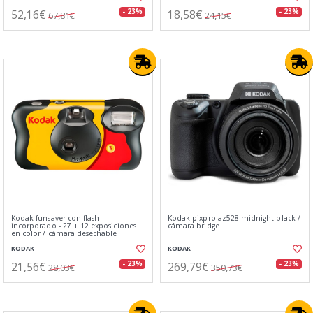
52,16€
18,58€
- 23%
- 23%
67,81€
24,15€
Kodak funsaver con flash
Kodak pixpro az528 midnight black /
incorporado - 27 + 12 exposiciones
cámara bridge
en color / cámara desechable
KODAK
KODAK
21,56€
269,79€
- 23%
- 23%
28,03€
350,73€