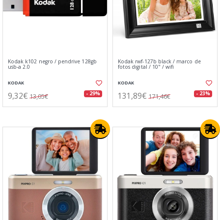
Kodak k102 negro / pendrive 128gb
Kodak rwf-127b black / marco de
usb-a 2.0
fotos digital / 10" / wifi
KODAK
KODAK
9,32€
131,89€
- 29%
- 23%
13,05€
171,46€