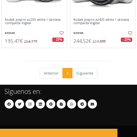
Kodak pixpro az255 white / cámara
Kodak pixpro az425 white / cámara
compacta digital
compacta digital
KODAK
KODAK
195,47€
244,52€
- 23%
- 23%
254,11€
317,88€
Anterior
1
Siguiente
Síguenos en: