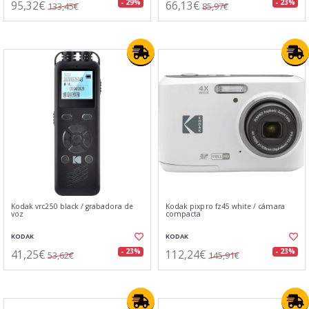
95,32€
66,13€
- 29%
- 23%
133,45€
85,97€
Kodak vrc250 black / grabadora de
Kodak pixpro fz45 white / cámara
voz
compacta
KODAK
KODAK
41,25€
112,24€
- 23%
- 23%
53,62€
145,91€