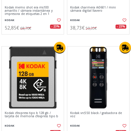
Kodak memo shot era ms100
Kodak charmera rk0601 / mini
amarillo / cámara instantánea y
cámara digital llavero
impresora de etiquetas 2 en 1
KODAK
KODAK
52,85€
38,73€
- 23%
- 23%
68,70€
50,35€
Kodak cfexpress tipo b 128 gb /
Kodak vrc550 black / grabadora de
tarjeta de memoria cfexpress tipo b
voz
KODAK
KODAK