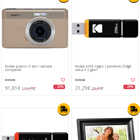
Kodak pixpro c1 tan / cámara
Kodak k103 negro / pendrive 256gb
compacta
usb-a 3.2 gen1
KODAK
KODAK
91,81€
21,29€
- 23%
- 29%
119,35€
29,81€