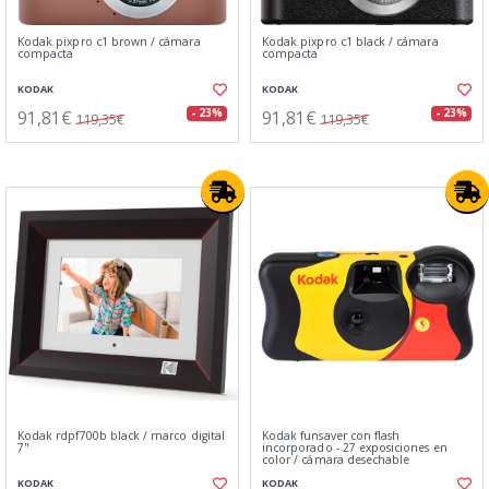
Kodak pixpro c1 brown / cámara
Kodak pixpro c1 black / cámara
compacta
compacta
KODAK
KODAK
91,81€
91,81€
- 23%
- 23%
119,35€
119,35€
Kodak rdpf700b black / marco digital
Kodak funsaver con flash
7"
incorporado - 27 exposiciones en
color / cámara desechable
KODAK
KODAK