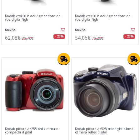
Kodak vrc450 black / grabadora de
Kodak vrc350 black / grabadora de
voz digital 8gb
voz digital 8gb
KODAK
KODAK
62,08€
54,06€
- 23%
- 23%
80,70€
70,28€
Kodak pixpro az255 red / cámara
Kodak pixpro az528 midnight blue /
compacta digital
cámara réflex digital