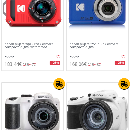
Kodak pixpro wpz2 red / cámara
Kodak pixpro fz55 blue / cámara
compacta digital waterproof
compacta digital
KODAK
KODAK
183,44€
168,06€
- 23%
- 23%
238,47€
218,48€