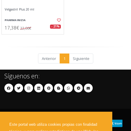
Vetgastril Plus 20 ml
PHARMA INIZIA
17,38€
- 21%
22,06€
Anterior
1
Siguiente
Síguenos en:
Este portal web utiliza cookies propias con finalidad