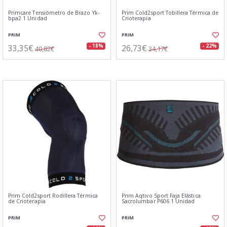
Primcare Tensiómetro de Brazo Yk-
Prim Cold2sport Tobillera Térmica de
bpa2 1 Unidad
Crioterapia
PRIM
PRIM
33,35€
26,73€
- 18%
- 22%
40,82€
34,17€
Prim Cold2sport Rodillera Térmica
Prim Aqtivo Sport Faja Elástica
de Crioterapia
Sacrolumbar P606 1 Unidad
PRIM
PRIM