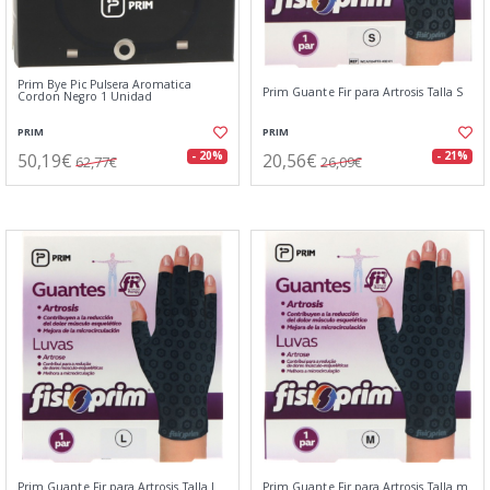
Prim Bye Pic Pulsera Aromatica
Prim Guante Fir para Artrosis Talla S
Cordon Negro 1 Unidad
PRIM
PRIM
50,19€
20,56€
- 20%
- 21%
62,77€
26,09€
Prim Guante Fir para Artrosis Talla L
Prim Guante Fir para Artrosis Talla m