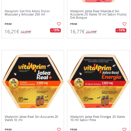
Fisioprim Gel Frío Alivio Dolor
Vitalprim Jalea Real Vitalidad Sin
Muscular y Articular 250 ml
Azucares 20 Viales 10 ml Sabor Frutos
Del Bosque
PRIM
PRIM
16,21€
16,77€
- 18%
- 16%
19,83€
20,06€
Vitalprim Jalea Real Sin Azucares 20
Vitalprim Jalea Real Energia 20 Viales
Viales 10 ml
10 ml Sabor Pera
PRIM
PRIM