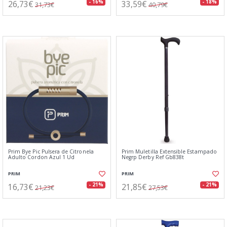
26,73€
33,59€
- 16%
- 18%
31,73€
40,79€
Prim Bye Pic Pulsera de Citronela
Prim Muletilla Extensible Estampado
Adulto Cordon Azul 1 Ud
Negrp Derby Ref Gb838t
PRIM
PRIM
16,73€
21,85€
- 21%
- 21%
21,23€
27,53€