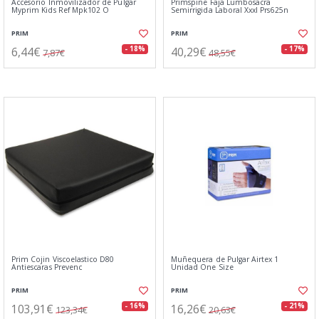
Accesorio Inmovilizador de Pulgar
Primspine Faja Lumbosacra
Myprim Kids Ref Mpk102 O
Semirrigida Laboral Xxxl Prs625n
PRIM
PRIM
6,44€
40,29€
- 18%
- 17%
7,87€
48,55€
Prim Cojin Viscoelastico D80
Muñequera de Pulgar Airtex 1
Antiescaras Prevenc
Unidad One Size
PRIM
PRIM
103,91€
16,26€
- 16%
- 21%
123,34€
20,63€