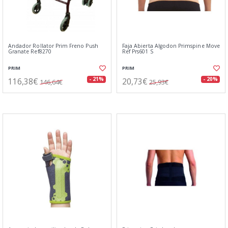
Andador Rollator Prim Freno Push
Faja Abierta Algodon Primspine Move
Granate Ref8270
Ref Prs601 S
PRIM
PRIM
116,38€
20,73€
- 21%
- 20%
146,64€
25,93€