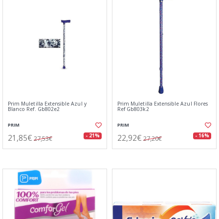
Prim Muletilla Extensible Azul y
Prim Muletilla Extensible Azul Flores
Blanco Ref. Gb802e2
Ref Gb803k2
PRIM
PRIM
21,85€
22,92€
- 21%
- 16%
27,53€
27,20€