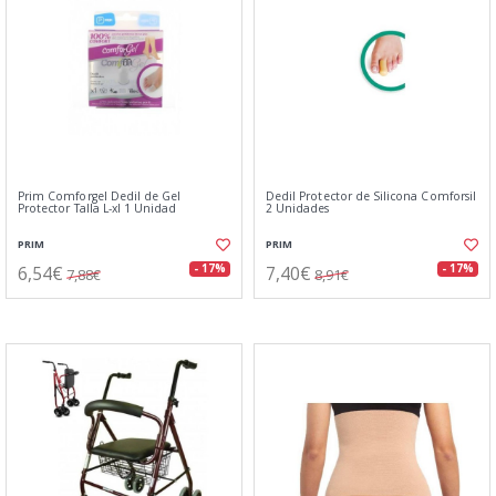
Prim Comforgel Dedil de Gel
Dedil Protector de Silicona Comforsil
Protector Talla L-xl 1 Unidad
2 Unidades
PRIM
PRIM
6,54€
7,40€
- 17%
- 17%
7,88€
8,91€