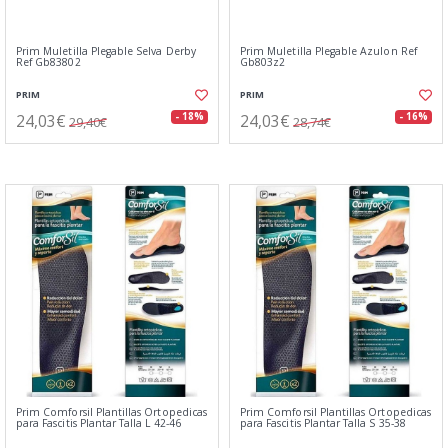
Prim Muletilla Plegable Selva Derby
Prim Muletilla Plegable Azulon Ref
Ref Gb83802
Gb803z2
PRIM
PRIM
24,03€
24,03€
- 18%
- 16%
29,40€
28,74€
Prim Comforsil Plantillas Ortopedicas
Prim Comforsil Plantillas Ortopedicas
para Fascitis Plantar Talla L 42-46
para Fascitis Plantar Talla S 35-38