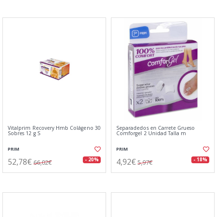
Vitalprim Recovery Hmb Colágeno 30
Separadedos en Carrete Grueso
Sobres 12 g S
Comforgel 2 Unidad Talla m
PRIM
PRIM
52,78€
4,92€
- 20%
- 18%
66,02€
5,97€