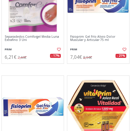
Separadedos Comforgel Media Luna
Fisioprim Gel Frío Alivio Dolor
Extrafino 3 Uni
Muscular y Articular 75 ml
PRIM
PRIM
6,21€
7,04€
- 17%
- 21%
7,44€
8,94€