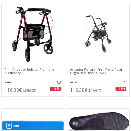
Prim Andador Rollator Premium
Andador Rollator Prim Freno Push
Burdeos A500
Negro Ref840848 U450 g
PRIM
PRIM
116,38€
116,38€
- 16%
- 18%
139,20€
142,39€