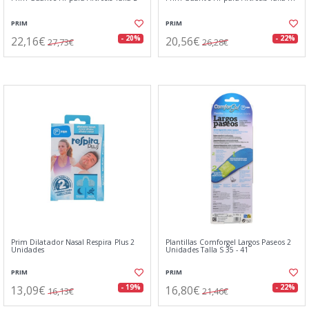
PRIM
PRIM
22,16€
20,56€
- 20%
- 22%
27,73€
26,28€
Prim Dilatador Nasal Respira Plus 2
Plantillas Comforgel Largos Paseos 2
Unidades
Unidades Talla S 35 - 41
PRIM
PRIM
13,09€
16,80€
- 19%
- 22%
16,13€
21,46€