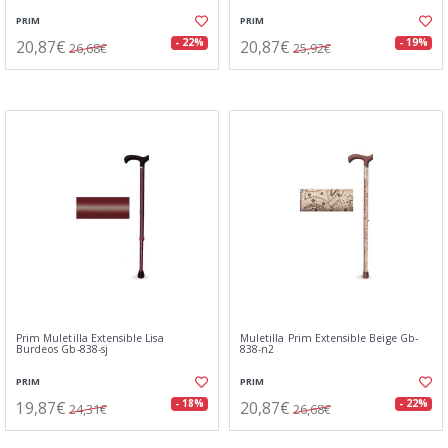
PRIM
PRIM
20,87€
20,87€
- 22%
- 19%
26,68€
25,92€
Prim Muletilla Extensible Lisa
Muletilla Prim Extensible Beige Gb-
Burdeos Gb-838-sj
838-n2
PRIM
PRIM
19,87€
20,87€
- 18%
- 22%
24,31€
26,68€