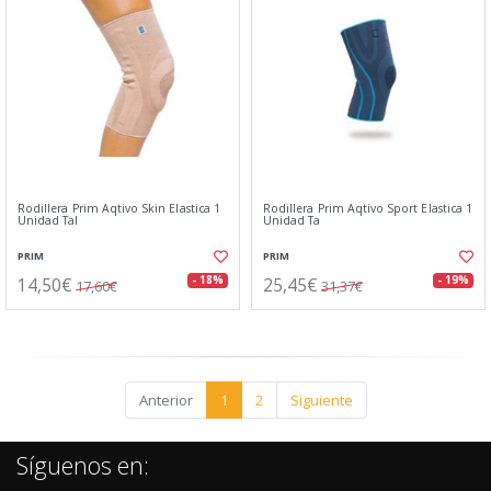
Rodillera Prim Aqtivo Skin Elastica 1
Rodillera Prim Aqtivo Sport Elastica 1
Unidad Tal
Unidad Ta
PRIM
PRIM
14,50€
25,45€
- 18%
- 19%
17,60€
31,37€
Anterior
1
2
Siguiente
Síguenos en: