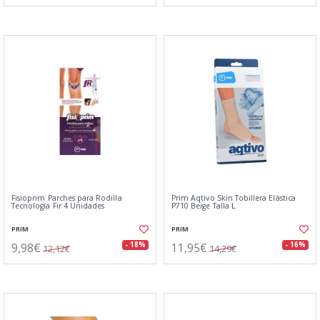
Fisioprim Parches para Rodilla
Prim Aqtivo Skin Tobillera Elástica
Tecnología Fir 4 Unidades
P710 Beige Talla L
PRIM
PRIM
9,98€
11,95€
- 18%
- 16%
12,12€
14,29€