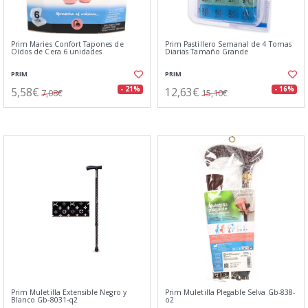
Prim Maries Confort Tapones de
Prim Pastillero Semanal de 4 Tomas
Oídos de Cera 6 unidades
Diarias Tamaño Grande
PRIM
PRIM
5,58€
12,63€
- 21%
- 16%
7,08€
15,10€
Prim Muletilla Extensible Negro y
Prim Muletilla Plegable Selva Gb-838-
Blanco Gb-8031-q2
o2