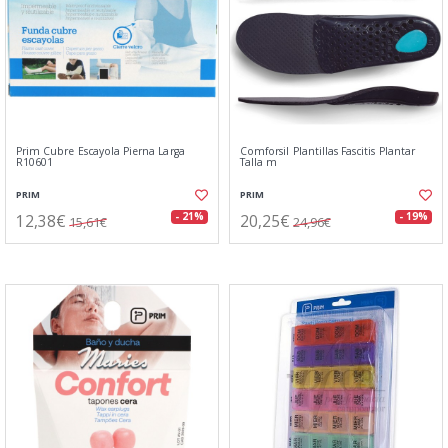
Prim Cubre Escayola Pierna Larga
Comforsil Plantillas Fascitis Plantar
R10601
Talla m
PRIM
PRIM
12,38€
20,25€
- 21%
- 19%
15,61€
24,96€