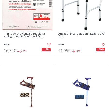
Prim Lidergrip Vendaje Tubular a
Andador Incorporacion Plegable U70
4tubigrip Anota Ven/tu a 4,5cm
Prim
PRIM
PRIM
16,79€
61,95€
- 17%
- 19%
20,22€
76,36€