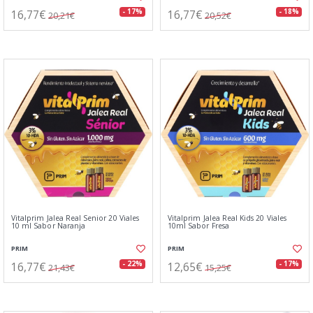
16,77€
16,77€
- 17%
- 18%
20,21€
20,52€
Vitalprim Jalea Real Senior 20 Viales
Vitalprim Jalea Real Kids 20 Viales
10 ml Sabor Naranja
10ml Sabor Fresa
PRIM
PRIM
16,77€
12,65€
- 22%
- 17%
21,43€
15,25€