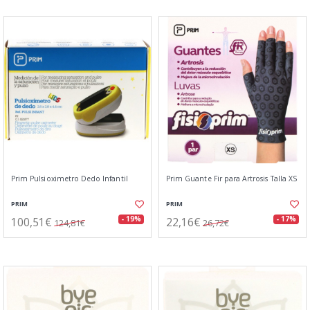
Prim Pulsioximetro Dedo Infantil
Prim Guante Fir para Artrosis Talla XS
PRIM
PRIM
100,51€
22,16€
- 19%
- 17%
124,81€
26,72€