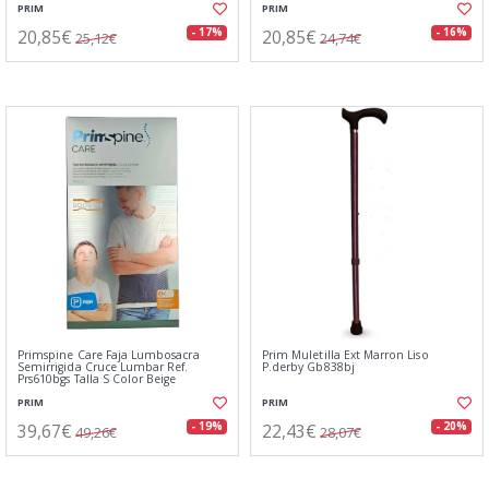
PRIM
PRIM
20,85€
20,85€
- 17%
- 16%
25,12€
24,74€
Primspine Care Faja Lumbosacra
Prim Muletilla Ext Marron Liso
Semirrigida Cruce Lumbar Ref.
P.derby Gb838bj
Prs610bgs Talla S Color Beige
PRIM
PRIM
39,67€
22,43€
- 19%
- 20%
49,26€
28,07€