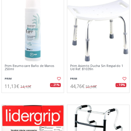
Prim Reumocare Baño de Manos
Prim Asiento Ducha Sin Respaldo 1
250ml
Ud Ref. B1039n
PRIM
PRIM
11,13€
44,76€
- 21%
- 19%
14,12€
55,58€