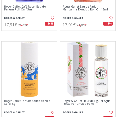
Roger Gallet Café Roger Eau de
Roger Gallet Eau de Parfum
Parfum Roll-On 15ml
Mandarine Doudou Roll-On 15ml
ROGER & GALLET
ROGER & GALLET
17,91€
17,91€
- 16%
- 18%
21,42€
21,91€
Roger Gallet Parfum Solide Vanille
Roger & Gallet Fleur de Figuier Agua
Soleil 5g
Fresca Perfumada 30 ml
ROGER & GALLET
ROGER & GALLET