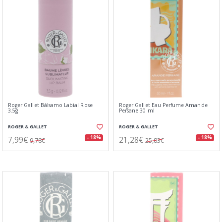
Roger Gallet Bálsamo Labial Rose
Roger Gallet Eau Perfume Amande
3.5g
Persane 30 ml
ROGER & GALLET
ROGER & GALLET
7,99€
21,28€
- 18%
- 18%
9,78€
25,83€