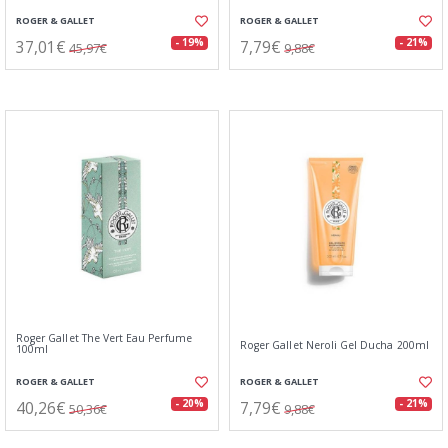
ROGER & GALLET
ROGER & GALLET
37,01€
7,79€
- 19%
- 21%
45,97€
9,88€
Roger Gallet The Vert Eau Perfume
Roger Gallet Neroli Gel Ducha 200ml
100ml
ROGER & GALLET
ROGER & GALLET
40,26€
7,79€
- 20%
- 21%
50,36€
9,88€