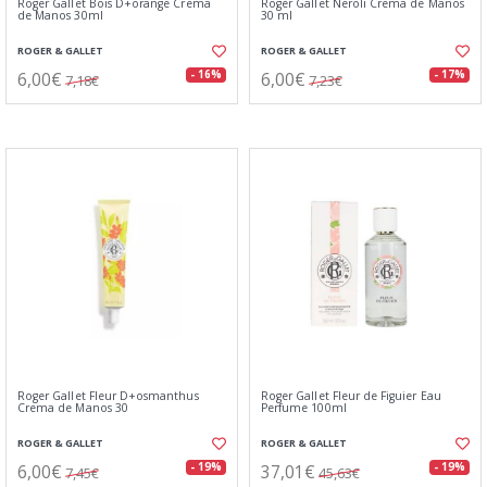
Roger Gallet Bois D+orange Crema
Roger Gallet Neroli Crema de Manos
de Manos 30ml
30 ml
ROGER & GALLET
ROGER & GALLET
6,00€
6,00€
- 16%
- 17%
7,18€
7,23€
Roger Gallet Fleur D+osmanthus
Roger Gallet Fleur de Figuier Eau
Crema de Manos 30
Perfume 100ml
ROGER & GALLET
ROGER & GALLET
6,00€
37,01€
- 19%
- 19%
7,45€
45,63€