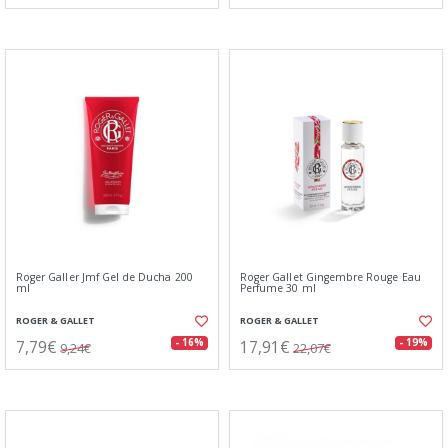
Roger Galler Jmf Gel de Ducha 200
Roger Gallet Gingembre Rouge Eau
ml
Perfume 30 ml
ROGER & GALLET
ROGER & GALLET
7,79€
17,91€
- 16%
- 19%
9,24€
22,07€