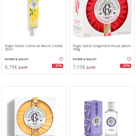
Roger Gallet Crema de Manos Cedrat
Roger Gallet Gingembre Rouse Jabón
30ml
100g
ROGER & GALLET
ROGER & GALLET
6,79€
7,10€
- 21%
- 21%
8,62€
8,96€