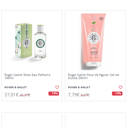
Roger Gallet Shiso Eau Perfume
Roger Gallet Fleur de Figuier Gel de
100ml
Ducha 200ml
ROGER & GALLET
ROGER & GALLET
37,01€
7,79€
- 19%
- 19%
45,97€
9,67€