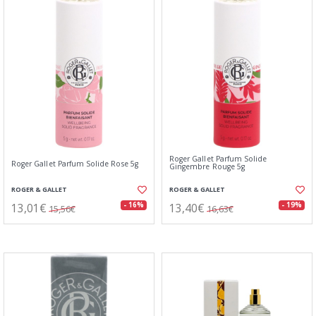
Roger Gallet Parfum Solide
Roger Gallet Parfum Solide Rose 5g
Gingembre Rouge 5g
ROGER & GALLET
ROGER & GALLET
13,01€
13,40€
- 16%
- 19%
15,56€
16,63€