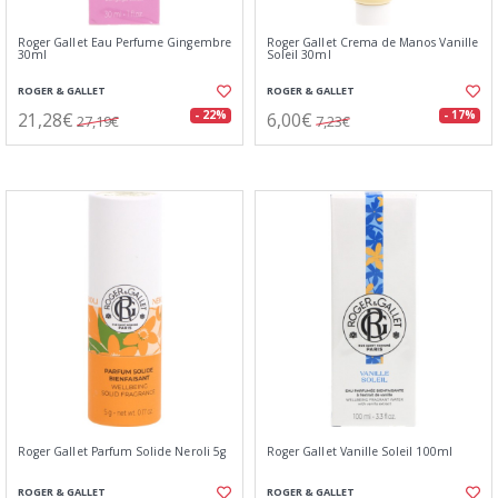
Roger Gallet Eau Perfume Gingembre
Roger Gallet Crema de Manos Vanille
30ml
Soleil 30ml
ROGER & GALLET
ROGER & GALLET
21,28€
6,00€
- 22%
- 17%
27,19€
7,23€
Roger Gallet Parfum Solide Neroli 5g
Roger Gallet Vanille Soleil 100ml
ROGER & GALLET
ROGER & GALLET