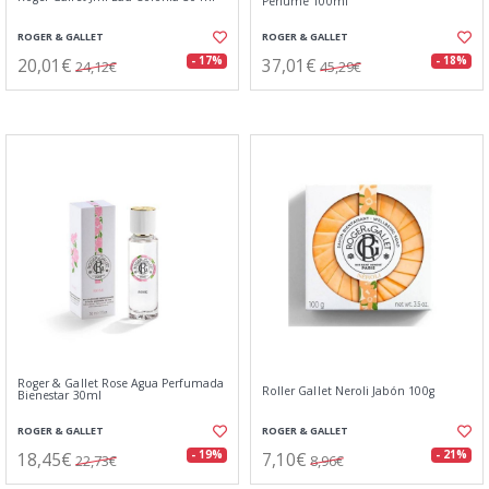
Perfume 100ml
ROGER & GALLET
ROGER & GALLET
20,01€
37,01€
- 17%
- 18%
24,12€
45,29€
Roger & Gallet Rose Agua Perfumada
Roller Gallet Neroli Jabón 100g
Bienestar 30ml
ROGER & GALLET
ROGER & GALLET
18,45€
7,10€
- 19%
- 21%
22,73€
8,96€