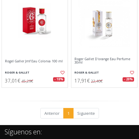
Roger Gallet D'orange Eau Perfume
Rogel Galler Jmf Eau Colonia 100 ml
30ml
ROGER & GALLET
ROGER & GALLET
37,01€
17,91€
- 18%
- 20%
45,29€
22,40€
Anterior
1
Siguiente
Síguenos en: