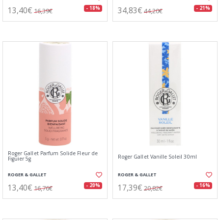
13,40€
34,83€
- 18%
- 21%
16,39€
44,20€
Roger Gallet Parfum Solide Fleur de
Roger Gallet Vanille Soleil 30ml
Figuier 5g
ROGER & GALLET
ROGER & GALLET
13,40€
17,39€
- 20%
- 16%
16,76€
20,82€