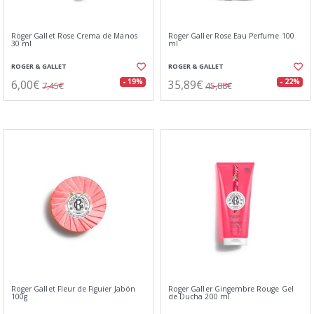
Roger Gallet Rose Crema de Manos
Roger Galler Rose Eau Perfume 100
30 ml
ml
ROGER & GALLET
ROGER & GALLET
6,00€
35,89€
- 19%
- 22%
7,45€
45,88€
Roger Gallet Fleur de Figuier Jabón
Roger Galler Gingembre Rouge Gel
100g
de Ducha 200 ml