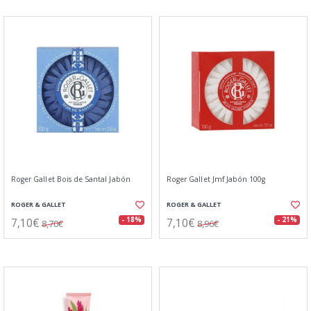
Roger Gallet Bois de Santal Jabón
Roger Gallet Jmf Jabón 100g
ROGER & GALLET
ROGER & GALLET
7,10€
7,10€
- 18%
- 21%
8,70€
8,96€