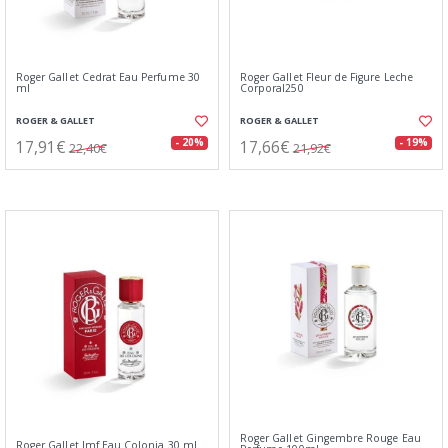
Roger Gallet Cedrat Eau Perfume 30
Roger Gallet Fleur de Figure Leche
ml
Corporal250
ROGER & GALLET
ROGER & GALLET
17,91€
17,66€
- 20%
- 19%
22,40€
21,92€
Roger Gallet Gingembre Rouge Eau
Roger Gallet Jmf Eau Colonia 30 ml