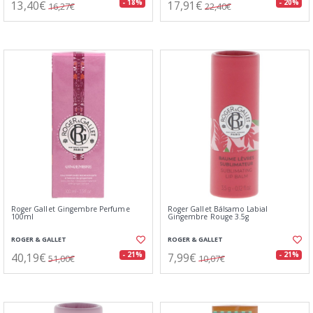
13,40€
17,91€
- 18%
- 20%
16,27€
22,40€
Roger Gallet Gingembre Perfume
Roger Gallet Bálsamo Labial
100ml
Gingembre Rouge 3.5g
ROGER & GALLET
ROGER & GALLET
40,19€
7,99€
- 21%
- 21%
51,00€
10,07€