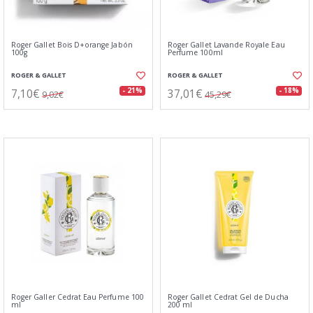
Roger Gallet Bois D+orange Jabón
Roger Gallet Lavande Royale Eau
100g
Perfume 100ml
ROGER & GALLET
ROGER & GALLET
7,10€
37,01€
- 21%
- 18%
9,02€
45,29€
Roger Galler Cedrat Eau Perfume 100
Roger Gallet Cedrat Gel de Ducha
ml
200 ml