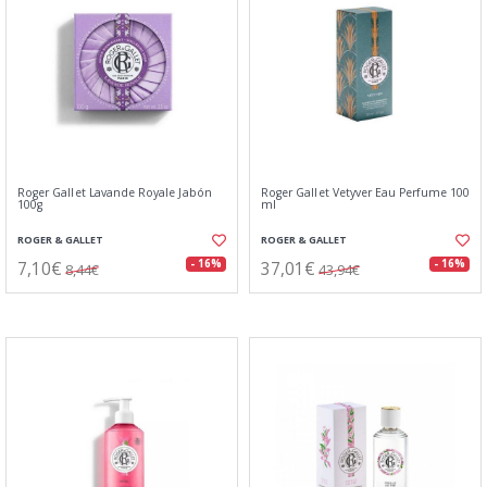
Roger Gallet Lavande Royale Jabón
Roger Gallet Vetyver Eau Perfume 100
100g
ml
ROGER & GALLET
ROGER & GALLET
7,10€
37,01€
- 16%
- 16%
8,44€
43,94€