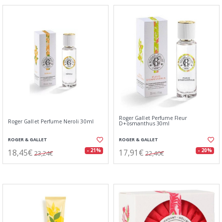
Roger Gallet Perfume Fleur
Roger Gallet Perfume Neroli 30ml
D+osmanthus 30ml
ROGER & GALLET
ROGER & GALLET
18,45€
17,91€
- 21%
- 20%
23,24€
22,40€