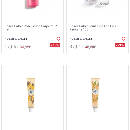
Roger Gallet Rose Leche Corporal 250
Roger Gallet Feuille de The Eau
ml
Perfume 100 ml
ROGER & GALLET
ROGER & GALLET
17,66€
37,01€
- 19%
- 21%
21,92€
46,64€