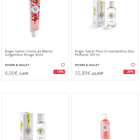
Roger Gallet Crema de Manos
Roger Gallet Fleur D+osmanthus Eau
Gingembre Rouge 30ml
Perfume 100 m
ROGER & GALLET
ROGER & GALLET
6,00€
35,89€
- 19%
- 20%
7,40€
44,89€