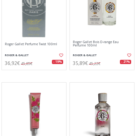
Roger Gallet Bois D-range Eau
Roger Gallet Perfume Twist 100ml
Perfume 100ml
ROGER & GALLET
ROGER & GALLET
36,92€
35,89€
- 19%
- 21%
45,85€
45,22€