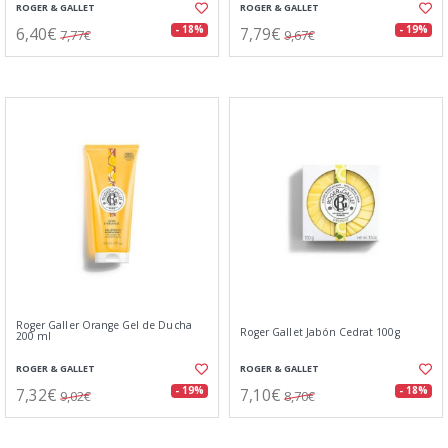
ROGER & GALLET
ROGER & GALLET
6,40€
7,79€
- 18%
- 19%
7,77€
9,67€
Roger Galler Orange Gel de Ducha
Roger Gallet Jabón Cedrat 100g
200 ml
ROGER & GALLET
ROGER & GALLET
7,32€
7,10€
- 19%
- 18%
9,02€
8,70€