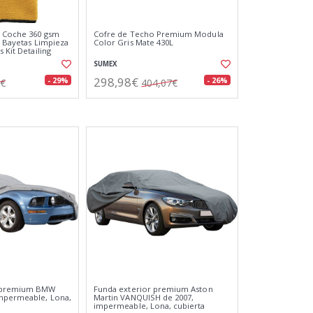
a Coche 360 gsm
Cofre de Techo Premium Modula
3 Bayetas Limpieza
Color Gris Mate 430L
 Kit Detailing
SUMEX
298,98€
- 29%
- 26%
0€
404,07€
r premium BMW
Funda exterior premium Aston
impermeable, Lona,
Martin VANQUISH de 2007,
impermeable, Lona, cubierta