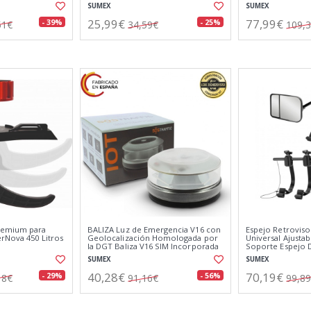
Transpirable
SUMEX
SUMEX
25,99€
77,99€
- 39%
- 25%
51€
34,59€
109,
remium para
BALIZA Luz de Emergencia V16 con
Espejo Retroviso
rNova 450 Litros
Geolocalización Homologada por
Universal Ajusta
la DGT Baliza V16 SIM Incorporada
Soporte Espejo 
Clasificación IP-54
Multi-ángulos
SUMEX
SUMEX
40,28€
70,19€
- 29%
- 56%
18€
91,16€
99,8