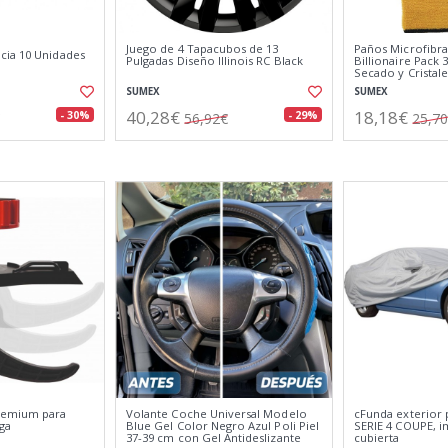
Juego de 4 Tapacubos de 13
Paños Microfibr
cia 10 Unidades
Pulgadas Diseño Illinois RC Black
Billionaire Pack 
Secado y Cristales
Coche 40x40 cm
SUMEX
SUMEX
40,28€
18,18€
- 30%
- 29%
56,92€
25,7
remium para
Volante Coche Universal Modelo
cFunda exterio
ga
Blue Gel Color Negro Azul Poli Piel
SERIE 4 COUPE, 
37-39 cm con Gel Antideslizante
cubierta