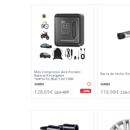
Mini Compresor Aire Portatil
Barra de techo De
Bateria Recargable
160PSI/10,3Bar/12V/120W
Iluminación LED de Emergencia y 5
SUMEX
SUMEX
Modos de Inflado
128,69€
116,98€
- 30%
184,46€
159,