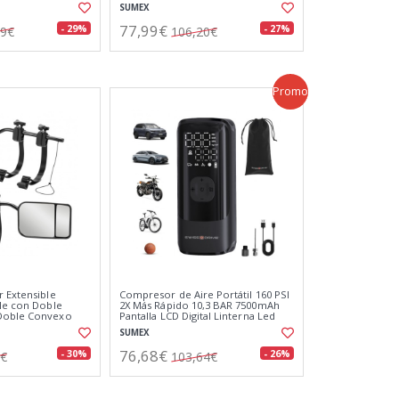
SUMEX
77,99€
- 29%
- 27%
39€
106,20€
Promo
r Extensible
Compresor de Aire Portátil 160 PSI
ble con Doble
2X Más Rápido 10,3 BAR 7500mAh
Doble Convexo
Pantalla LCD Digital Linterna Led
Batería USB Recargable
SUMEX
76,68€
- 30%
- 26%
9€
103,64€