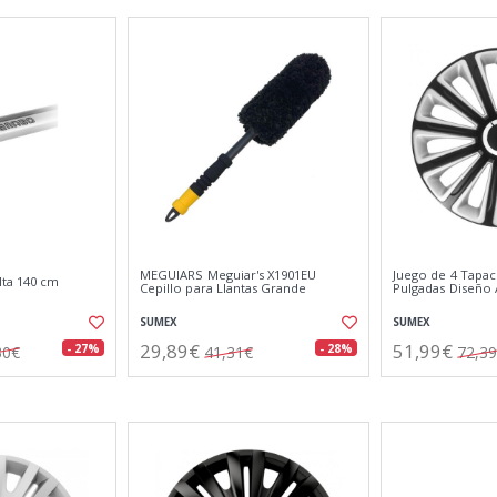
MEGUIARS Meguiar's X1901EU
Juego de 4 Tapac
lta 140 cm
Cepillo para Llantas Grande
Pulgadas Diseño A
SUMEX
SUMEX
29,89€
51,99€
- 27%
- 28%
30€
41,31€
72,3