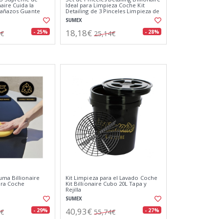
naire Cuida la
Ideal para Limpieza Coche Kit
rañazos Guante
Detailing de 3 Pinceles Limpieza de
 15x25 cm
Detalle
SUMEX
18,18€
- 25%
- 28%
3€
25,14€
uma Billionaire
Kit Limpieza para el Lavado Coche
ara Coche
Kit Billionaire Cubo 20L Tapa y
Rejilla
SUMEX
40,93€
- 29%
- 27%
7€
55,74€