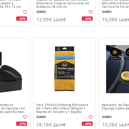
 Lavado y
Billionaire Cuida la Carrocería Sin
Microfibra Billio
he 23 x 12 cm
Arañazos 26 x18 cm
Carrocería Sin A
Sueva de Detalle
SUMEX
SUMEX
12,99€
10,38€
- 25%
- 26%
17,55€
13,8
umáticos
Pack 3 Paños Detailing Billionaire
Aplicador de Esp
ja de Espuma con
Kit 1 Paño Microfibra 360 gsm 1
Esponja Suave p
do para Ruedas
Bayeta de Secado y 1 Bayeta
Especial Cristales
SUMEX
SUMEX
18,18€
10,38€
- 27%
- 28%
25,14€
14,5