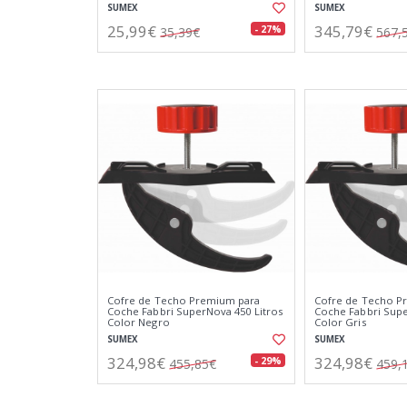
SUMEX
SUMEX
25,99€
345,79€
- 27%
35,39€
567,
Cofre de Techo Premium para
Cofre de Techo P
Coche Fabbri SuperNova 450 Litros
Coche Fabbri Supe
Color Negro
Color Gris
SUMEX
SUMEX
324,98€
324,98€
- 29%
455,85€
459,