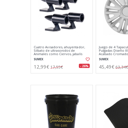
Cuatro Avisadores, ahuyentador,
Juego de 4 Tapacu
Silbato de ultrasonidos de
Pulgadas Diseño Ill
Animales como Ciervos, jabalís
Acabado Cromado
Resistente a Fuert
SUMEX
SUMEX
12,99€
45,49€
- 26%
17,55€
63,34€