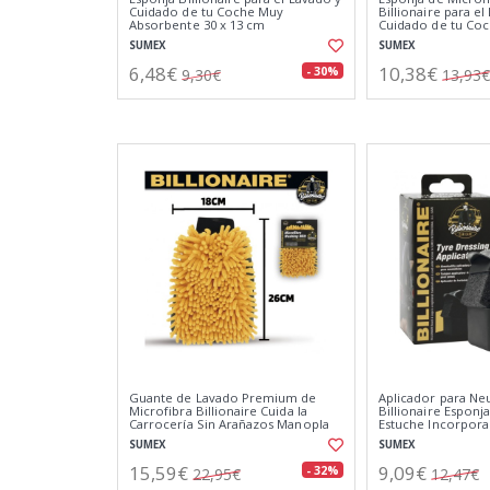
Cuidado de tu Coche Muy
Billionaire para el
Absorbente 30 x 13 cm
Cuidado de tu Coc
SUMEX
SUMEX
6,48€
10,38€
- 30%
9,30€
13,93€
Guante de Lavado Premium de
Aplicador para Ne
Microfibra Billionaire Cuida la
Billionaire Espon
Carrocería Sin Arañazos Manopla
Estuche Incorpora
de Secado y Lavado 26x18 cm
SUMEX
SUMEX
15,59€
9,09€
- 32%
22,95€
12,47€