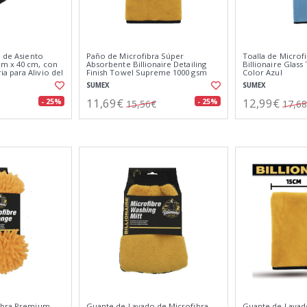
o de Asiento
Paño de Microfibra Súper
Toalla de Microfi
m x 40 cm, con
Absorbente Billionaire Detailing
Billionaire Glass
 para Alivio del
Finish Towel Supreme 1000 gsm
Color Azul
Paño de Detalle 30 x 50 cm
SUMEX
SUMEX
11,69€
12,99€
- 25%
- 25%
15,56€
17,6
fibra Premium
Guante de Lavado de Microfibra
Guante de Lava