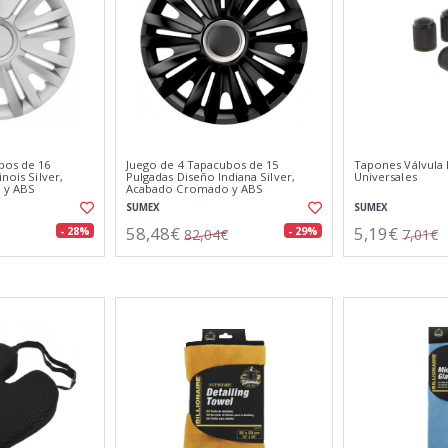
bos de 16
Juego de 4 Tapacubos de 15
Tapones Válvula 
inois Silver,
Pulgadas Diseño Indiana Silver,
Universales
 y ABS
Acabado Cromado y ABS
es Impactos
Resistente a Fuertes Impactos
SUMEX
SUMEX
58,48€
5,19€
- 28%
- 29%
82,04€
7,01€