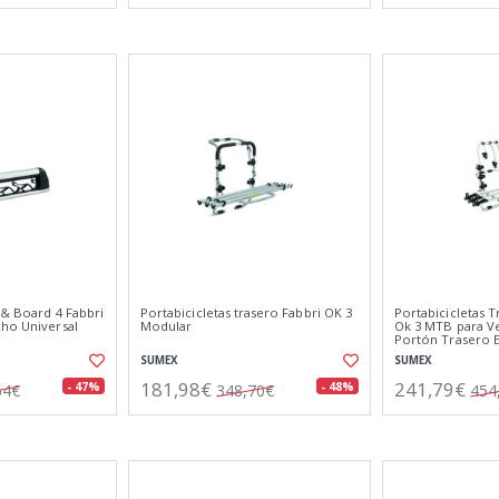
 & Board 4 Fabbri
Portabicicletas trasero Fabbri OK 3
Portabicicletas T
cho Universal
Modular
Ok 3 MTB para V
Portón Trasero E
Bike
SUMEX
SUMEX
181,98€
241,79€
- 47%
- 48%
64€
348,70€
454