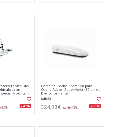
rasero Fabbri Bici
Cofre de Techo Premium para
ehículos con
Coche Fabbri SuperNova 450 Litros
special Mountain
Blanco Brillante
SUMEX
324,98€
- 47%
- 55%
,03€
724,05€