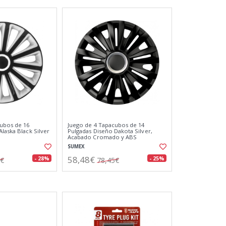
ubos de 16
Juego de 4 Tapacubos de 14
laska Black Silver
Pulgadas Diseño Dakota Silver,
Acabado Cromado y ABS
Resistente a Fuertes Impactos
SUMEX
58,48€
- 28%
- 25%
9€
78,45€