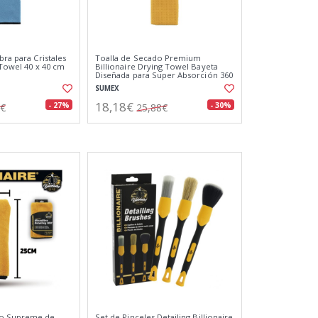
bra para Cristales
Toalla de Secado Premium
 Towel 40 x 40 cm
Billionaire Drying Towel Bayeta
Diseñada para Super Absorción 360
gsm Extra Grande 55 x 76 cm
SUMEX
18,18€
- 27%
- 30%
8€
25,88€
do Supreme de
Set de Pinceles Detailing Billionaire