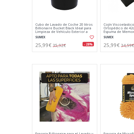
Cubo de Lavado de Coche 20 litros
Cojín Viscoelastic
Billionaire Bucket Black Ideal para
Ortopédico de 42c
Limpieza de Vehículo Exterior a
Espuma de Memoria
Mano Color Negro
Dolor de Cóccix
SUMEX
SUMEX
25,99€
25,99€
- 28%
35,92€
34,59€
Esponja Billionaire para el Lavado y
Esponja de Micro