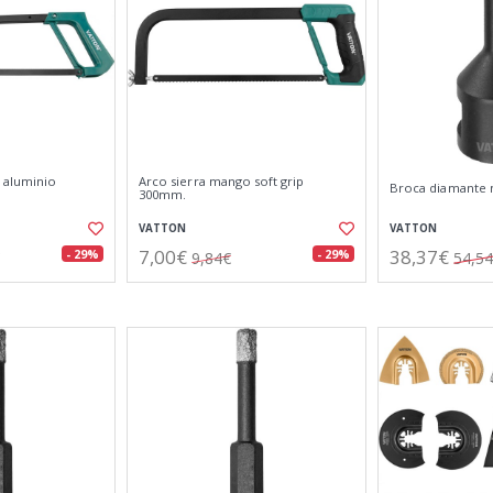
 aluminio
Arco sierra mango soft grip
Broca diamante
300mm.
VATTON
VATTON
7,00€
38,37€
- 29%
- 29%
9,84€
54,5