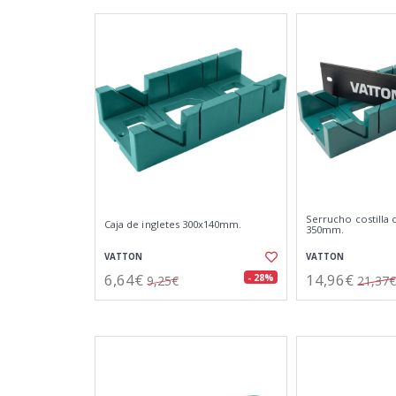
Serrucho costilla c
Caja de ingletes 300x140mm.
350mm.
VATTON
VATTON
6,64€
14,96€
- 28%
9,25€
21,37€