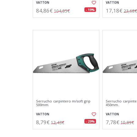
VATTON
VATTON
84,86€
17,18€
- 19%
104,85€
23,68€
Serrucho carpintero m/soft grip
Serrucho carpinte
500mm.
450mm.
VATTON
VATTON
8,79€
7,78€
- 29%
12,43€
10,89€