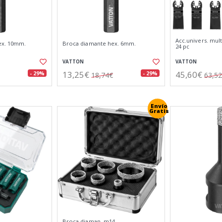
Acc.univers. mul
ex. 10mm.
Broca diamante hex. 6mm.
24 pc
VATTON
VATTON
13,25€
45,60€
- 29%
- 29%
18,74€
63,5
Envío
Gratis
Broca diaman. m14