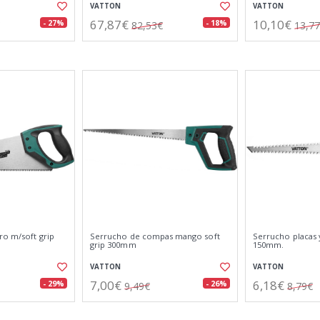
VATTON
VATTON
67,87€
10,10€
- 27%
- 18%
82,53€
13,7
ro m/soft grip
Serrucho de compas mango soft
Serrucho placas 
grip 300mm
150mm.
VATTON
VATTON
7,00€
6,18€
- 29%
- 26%
9,49€
8,79€