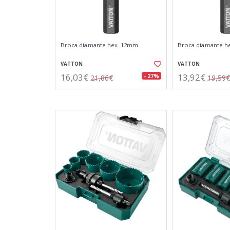
Broca diamante hex. 12mm.
Broca diamante h
VATTON
VATTON
16,03€
13,92€
- 27%
21,86€
19,59€