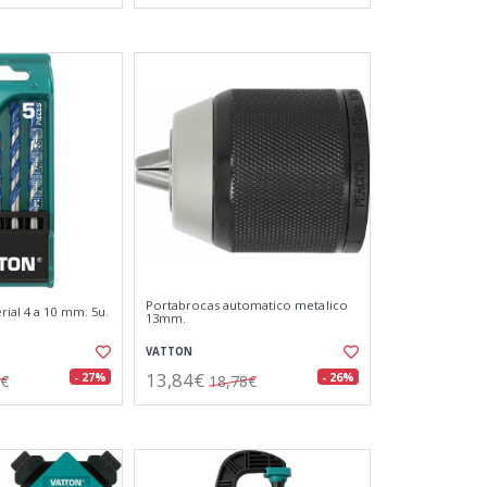
Portabrocas automatico metalico
rial 4 a 10 mm. 5u.
13mm.
VATTON
13,84€
- 27%
- 26%
0€
18,78€