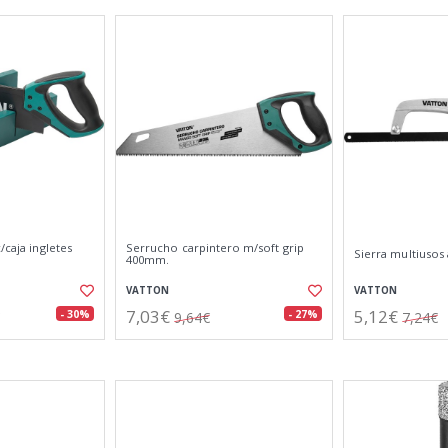
/caja ingletes
Serrucho carpintero m/soft grip
Sierra multiusos
400mm.
VATTON
VATTON
7,03€
5,12€
- 30%
- 27%
9,64€
7,24€