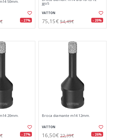
 m14 50mm.
jgo5
VATTON
75,15€
- 27%
- 20%
4€
94,49€
 m14 20mm.
Broca diamante m14 12mm.
VATTON
16,50€
- 27%
- 26%
0€
22,39€