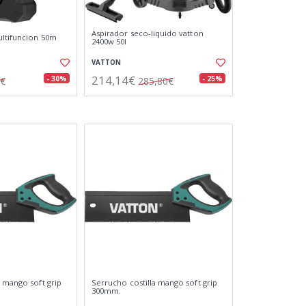
Aspirador seco-liquido vatton
ultifuncion 50m
2400w 50l
VATTON
214,14€
- 30%
- 25%
9€
285,80€
a mango soft grip
Serrucho costilla mango soft grip
300mm.