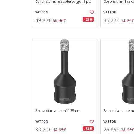
Corona bim. hss cobalto jgo. 9 pc.
Corona bim. hss co
VATTON
VATTON
49,87€
36,27€
- 28%
69,46€
51,29€
Broca diamante m14 35mm.
Broca diamante 
VATTON
VATTON
30,70€
26,85€
- 30%
43,85€
36,63€