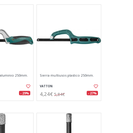
 aluminio 250mm.
Sierra multiusos plastico 250mm.
VATTON
4,24€
- 29%
- 27%
5,84€