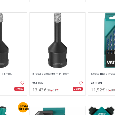
m14 8mm.
Broca diamante m14 6mm.
Broca multi mate
VATTON
VATTON
13,43€
11,52€
- 26%
- 28%
18,61€
15,8
Envío
Gratis