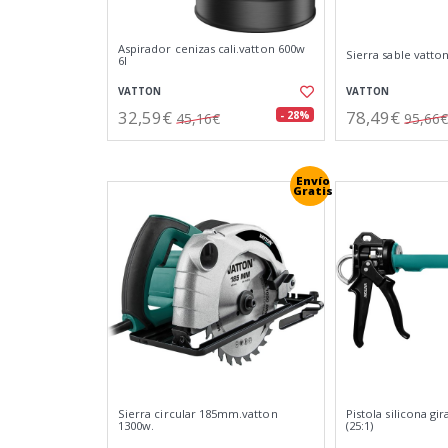
Aspirador cenizas cali.vatton 600w
Sierra sable vatto
6l
VATTON
VATTON
32,59€
78,49€
- 28%
45,16€
95,66€
Envío
Gratis
Sierra circular 185mm.vatton
Pistola silicona gir
1300w.
(25:1)