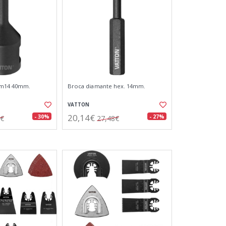
 m14 40mm.
Broca diamante hex. 14mm.
VATTON
20,14€
- 30%
- 27%
4€
27,48€