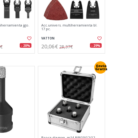
tiherramienta jgo.
Acc.univers. multiherramienta bl.
17 pc.
VATTON
20,06€
- 28%
- 29%
2€
28,37€
Envío
Gratis
Broca diaman. m14 8/8/10/12/12