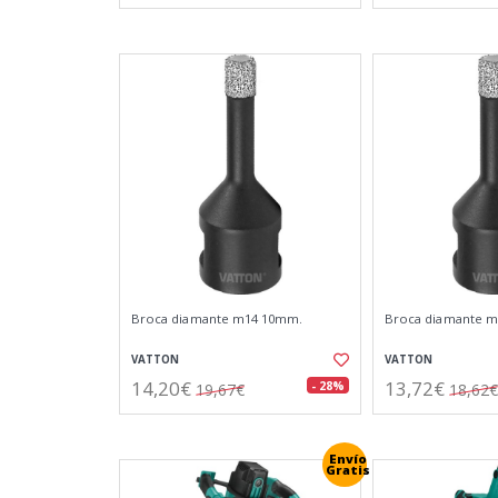
Broca diamante m14 10mm.
Broca diamante 
VATTON
VATTON
14,20€
13,72€
- 28%
19,67€
18,62€
Envío
Gratis