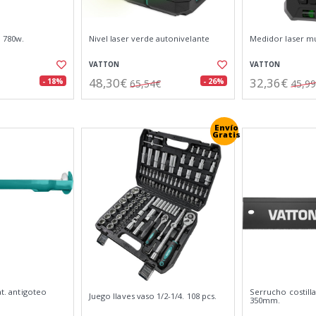
n 780w.
Nivel laser verde autonivelante
Medidor laser m
VATTON
VATTON
48,30€
32,36€
- 18%
- 26%
65,54€
45,9
Envío
Gratis
at. antigoteo
Serrucho costill
Juego llaves vaso 1/2-1/4. 108 pcs.
350mm.