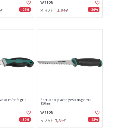
VATTON
8,32€
- 27%
- 30%
7€
11,82€
yeso m/soft grip
Serrucho placas yeso m/goma
150mm.
VATTON
5,25€
- 30%
- 28%
7,31€