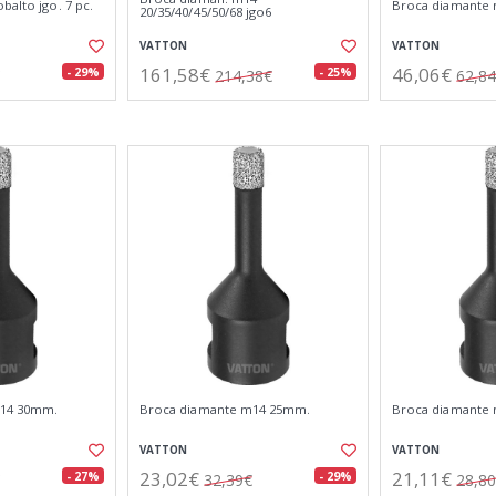
balto jgo. 7 pc.
Broca diamante
20/35/40/45/50/68 jgo6
VATTON
VATTON
161,58€
46,06€
- 29%
- 25%
214,38€
62,8
m14 30mm.
Broca diamante m14 25mm.
Broca diamante
VATTON
VATTON
23,02€
21,11€
- 27%
- 29%
32,39€
28,8